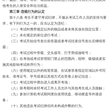
他考生的人身安全和合法权益。
第三章 违规行为的认定
第十八条 考生不遵守考试纪律，不服从考试工作人员的安排与要
求，有下列行为之一的，应当认定为违纪：
（一）考试时携带规定以外的物品或者未将其放在指定位置；
（二）未在规定的座位进行考试；
（三）考试开始信号发出前答题或者考试结束信号发出后继续答
题；
（四）考试过程中旁窥、交头接耳、打手势或做暗号；
（五）在考场或考试管理部门禁止的范围内，喧哗、吸烟或者实
施其他影响考试秩序行为；
（六）使用规定以外的纸笔答题、在试卷答卷指定区域以外书写
姓名、准考证号、学号或者以其他方式在答卷上标记信息；
（七）考试过程中擅自进入或离开考场；
（八）留考期间未经考试工作人员允许与其他考生或人员接触；
（九）参加计算机考试期间擅自使用优盘、移动硬盘等外接设
备；
（十）其他违反考试纪律但尚未构成作弊的行为。