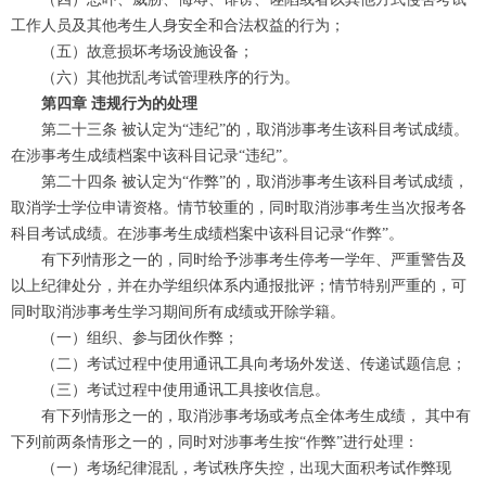
工作人员及其他考生人身安全和合法权益的行为；
（五）故意损坏考场设施设备；
（六）其他扰乱考试管理秩序的行为。
第四章 违规行为的处理
第二十三条 被认定为“违纪”的，取消涉事考生该科目考试成绩。
在涉事考生成绩档案中该科目记录“违纪”。
第二十四条 被认定为“作弊”的，取消涉事考生该科目考试成绩，
取消学士学位申请资格。情节较重的，同时取消涉事考生当次报考各
科目考试成绩。在涉事考生成绩档案中该科目记录“作弊”。
有下列情形之一的，同时给予涉事考生停考一学年、严重警告及
以上纪律处分，并在办学组织体系内通报批评；情节特别严重的，可
同时取消涉事考生学习期间所有成绩或开除学籍。
（一）组织、参与团伙作弊；
（二）考试过程中使用通讯工具向考场外发送、传递试题信息；
（三）考试过程中使用通讯工具接收信息。
有下列情形之一的，取消涉事考场或考点全体考生成绩， 其中有
下列前两条情形之一的，同时对涉事考生按“作弊”进行处理：
（一）考场纪律混乱，考试秩序失控，出现大面积考试作弊现