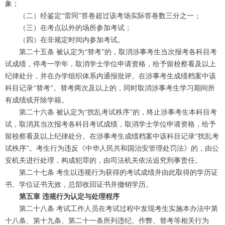
象；
（二）经鉴定“雷同”答卷超过该考场实际答卷数三分之一；
（三）在考点以外的场所参加考试；
（四）在非规定时间内参加考试。
第二十五条 被认定为“替考”的，取消涉事考生当次报考各科目考
试成绩，停考一学年，取消学士学位申请资格，给予留校察看及以上
纪律处分，并在办学组织体系内通报批评。在涉事考生成绩档案中该
科目记录“替考”。替考两次及以上的，同时取消涉事考生学习期间所
有成绩或开除学籍。
第二十六条 被认定为“扰乱考试秩序”的，终止涉事考生本科目考
试，取消其当次报考各科目考试成绩，取消学士学位申请资格，给予
留校察看及以上纪律处分。在涉事考生成绩档案中该科目记录“扰乱考
试秩序”。考生行为违反《中华人民共和国治安管理处罚法》的，由公
安机关进行处理，构成犯罪的，由司法机关依法追究刑事责任。
第二十七条 考生以违规行为获得的考试成绩并由此取得的学历证
书、学位证书无效，总部收回证书并撤销学历。
第五章 违规行为认定与处理程序
第二十八条 考试工作人员在考试过程中发现考生实施本办法中第
十八条、第十九条、第二十一条所列违纪、作弊、替考等相关行为