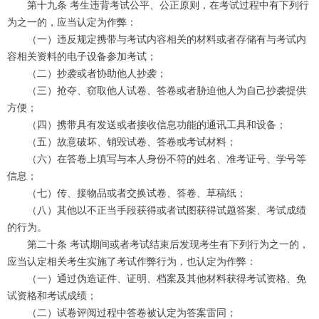
第十九条 考生违背考试公平、公正原则，在考试过程中有下列行
为之一的，应当认定为作弊：
（一）违反规定携带与考试内容相关的材料或者存储有与考试内
容相关资料的电子设备参加考试；
（二）抄袭或者协助他人抄袭；
（三）抢夺、窃取他人试卷、答卷或者胁迫他人为自己抄袭提供
方便；
（四）携带具有发送或者接收信息功能的通讯工具和设备；
（五）故意破坏、销毁试卷、答卷或考试材料；
（六）在答卷上填写与本人身份不符的姓名、准考证号、学号等
信息；
（七）传、接物品或者交换试卷、答卷、草稿纸；
（八）其他以不正当手段获得或者试图获得试题答案、考试成绩
的行为。
第二十条 考试期间或者考试结束后发现考生有下列行为之一的，
应当认定相关考生实施了考试作弊行为，也认定为作弊：
（一）通过伪造证件、证明、档案及其他材料获得考试资格、免
试资格和考试成绩；
（二）试卷评阅过程中答卷被认定为答案雷同；