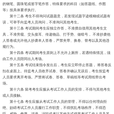
的钢笔、圆珠笔或签字笔作答，特殊要求的科目（如答题纸、作图
等）按具体要求执行。
第十二条 考生不得询问试题题意，若发现试题字迹模糊或试题有
误，可举手向监考人员询问，不准询问其他考生。
第十三条 考试期间考生应独立作答，不准擅自借用其他考生文
具，不准旁窥、交头接耳、传递物品、打手势、做暗号， 不准抄袭他
人答卷或允许他人抄袭本人答卷，严禁夹带、换卷、替考以及其他违
规行为。
第十四条 考试期间考生原则上不允许上厕所，若遇特殊情况，须
由工作人员陪同出入考场。
第十五条 考试结束指令发出后，考生应立即停止答题， 将答卷反
扣在桌面上。待监考人员收齐试卷、答卷并确认无误后，考生按监考
人员要求离开考场。严禁将试卷、答卷、草稿纸等考试用纸带出考
场。
第十六条 留考考生应服从考试工作人员的安排，不得与其他考生
或人员接触。
第十七条 考生应服从考试工作人员的管理，不得以任何理由拒
绝、妨碍考试工作人员履行工作职责，不得扰乱考场秩序，不得恐
吓、威胁、侮辱、诽谤、诬陷或者以其他方式侵害考试工作人员及其