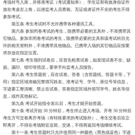
考场对号入座，并将准考证（考试通知单）、学生证和有效身份证件
放在考桌左上角，以便监考人员查验。无证或者证件不全的考生不得
参加考试。
第五条 考生考试时不允许携带各种通讯工具。
第六条 参加闭卷考试的考生，除携带必要的文具外，不准携带其
它物品。参加非闭卷考试的考生，除携带必要的文具和该考试科目允
许的相关资料外，不准携带其他物品。已携带入场的其它物品应按要
求存放在指定位置。
第七条 考生领到试卷后，应首先检查试卷，如发现试卷不全、缺
损、漏印、错印等情况，要举手向监考人员报告。
第八条 考生答题前，应在试卷、答卷（含答题纸、答题卡等，下
同）指定区域准确完整填写姓名、准考证号、学号、座位号等信息，
字迹要工整清晰。禁止在试卷、答卷指定区域外填写学号、姓名等信
息，或作其他标记。
第九条 考试开始指令发出后，考生才能开始答题。
第十条 考试开始 30 分钟后，考生停止进入考场。开考 30 分钟后
考生方可交卷离开考场（有特殊要求的考试除外）。考生交卷后应立
即离开，不得在考场附近逗留、交谈，不得再返回考场继续考试。
第十一条 考生答题时只允许使用同一种颜色（黑色或蓝色）字迹